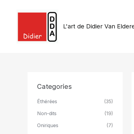
Skip
to
content
L'art de Didier Van Elder
Categories
Éthérées
(35)
Non-dits
(19)
Oniriques
(7)